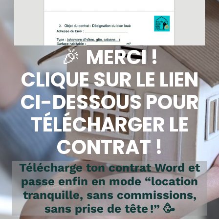
🎉
MERCI !
CLIQUE SUR LE LIEN
CI-DESSOUS POUR
TÉLÉCHARGER LE
CONTRAT !
Télécharge ton contrat Word et
passe enfin en mode “location
tranquille, sans commissions,
sans prise de tête !” 🥳