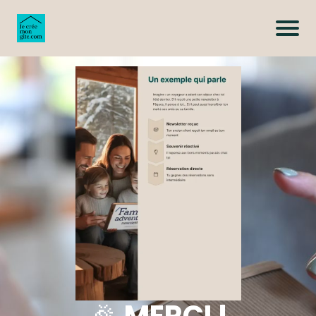
🎉
MERCI !